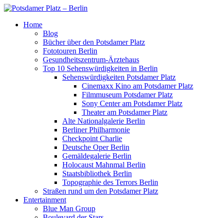
Home
Blog
Bücher über den Potsdamer Platz
Fototouren Berlin
Gesundheitszentrum-Ärztehaus
Top 10 Sehenswürdigkeiten in Berlin
Sehenswürdigkeiten Potsdamer Platz
Cinemaxx Kino am Potsdamer Platz
Filmmuseum Potsdamer Platz
Sony Center am Potsdamer Platz
Theater am Potsdamer Platz
Alte Nationalgalerie Berlin
Berliner Philharmonie
Checkpoint Charlie
Deutsche Oper Berlin
Gemäldegalerie Berlin
Holocaust Mahnmal Berlin
Staatsbibliothek Berlin
Topographie des Terrors Berlin
Straßen rund um den Potsdamer Platz
Entertainment
Blue Man Group
Boulevard der Stars