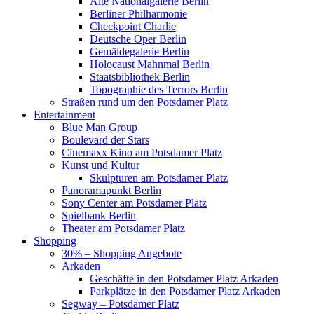
Alte Nationalgalerie Berlin
Berliner Philharmonie
Checkpoint Charlie
Deutsche Oper Berlin
Gemäldegalerie Berlin
Holocaust Mahnmal Berlin
Staatsbibliothek Berlin
Topographie des Terrors Berlin
Straßen rund um den Potsdamer Platz
Entertainment
Blue Man Group
Boulevard der Stars
Cinemaxx Kino am Potsdamer Platz
Kunst und Kultur
Skulpturen am Potsdamer Platz
Panoramapunkt Berlin
Sony Center am Potsdamer Platz
Spielbank Berlin
Theater am Potsdamer Platz
Shopping
30% – Shopping Angebote
Arkaden
Geschäfte in den Potsdamer Platz Arkaden
Parkplätze in den Potsdamer Platz Arkaden
Segway – Potsdamer Platz