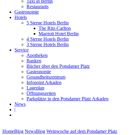
Taxi in Berlin
Restaurants
Gastronomie
Hotels
5 Sterne Hotels Berlin
The Ritz-Carlton
Marriott Hotel Berlin
4 Sterne Hotels Berlin
3 Sterne Hotels Berlin
Service
Apotheken
Banken
Bücher über den Potsdamer Platz
Gastronomie
Gesundheitszentrum
Infopoint Arkaden
Lageplan
Öffnungszeiten
Parkplätze in den Potsdamer Platz Arkaden
News
|
Home
Blog
NewsBlog
Weinwoche auf dem Potsdamer Platz