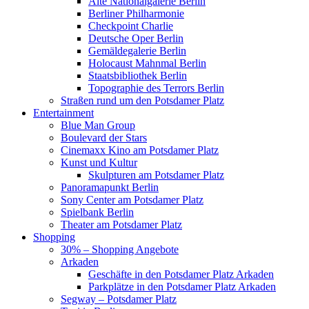
Alte Nationalgalerie Berlin
Berliner Philharmonie
Checkpoint Charlie
Deutsche Oper Berlin
Gemäldegalerie Berlin
Holocaust Mahnmal Berlin
Staatsbibliothek Berlin
Topographie des Terrors Berlin
Straßen rund um den Potsdamer Platz
Entertainment
Blue Man Group
Boulevard der Stars
Cinemaxx Kino am Potsdamer Platz
Kunst und Kultur
Skulpturen am Potsdamer Platz
Panoramapunkt Berlin
Sony Center am Potsdamer Platz
Spielbank Berlin
Theater am Potsdamer Platz
Shopping
30% – Shopping Angebote
Arkaden
Geschäfte in den Potsdamer Platz Arkaden
Parkplätze in den Potsdamer Platz Arkaden
Segway – Potsdamer Platz