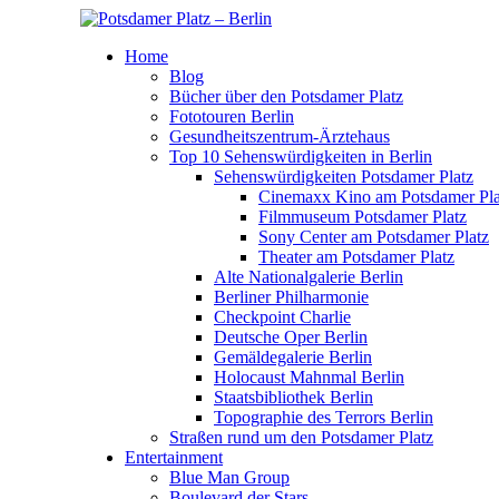
Home
Blog
Bücher über den Potsdamer Platz
Fototouren Berlin
Gesundheitszentrum-Ärztehaus
Top 10 Sehenswürdigkeiten in Berlin
Sehenswürdigkeiten Potsdamer Platz
Cinemaxx Kino am Potsdamer Pla
Filmmuseum Potsdamer Platz
Sony Center am Potsdamer Platz
Theater am Potsdamer Platz
Alte Nationalgalerie Berlin
Berliner Philharmonie
Checkpoint Charlie
Deutsche Oper Berlin
Gemäldegalerie Berlin
Holocaust Mahnmal Berlin
Staatsbibliothek Berlin
Topographie des Terrors Berlin
Straßen rund um den Potsdamer Platz
Entertainment
Blue Man Group
Boulevard der Stars