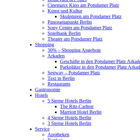
Cinemaxx Kino am Potsdamer Platz
Kunst und Kultur
Skulpturen am Potsdamer Platz
Panoramapunkt Berlin
Sony Center am Potsdamer Platz
Spielbank Berlin
Theater am Potsdamer Platz
Shopping
30% – Shopping Angebote
Arkaden
Geschäfte in den Potsdamer Platz Arkad
Parkplätze in den Potsdamer Platz Arka
Segway – Potsdamer Platz
Taxi in Berlin
Restaurants
Gastronomie
Hotels
5 Sterne Hotels Berlin
The Ritz-Carlton
Marriott Hotel Berlin
4 Sterne Hotels Berlin
3 Sterne Hotels Berlin
Service
Apotheken