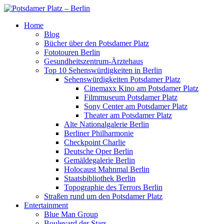
Home
Blog
Bücher über den Potsdamer Platz
Fototouren Berlin
Gesundheitszentrum-Ärztehaus
Top 10 Sehenswürdigkeiten in Berlin
Sehenswürdigkeiten Potsdamer Platz
Cinemaxx Kino am Potsdamer Platz
Filmmuseum Potsdamer Platz
Sony Center am Potsdamer Platz
Theater am Potsdamer Platz
Alte Nationalgalerie Berlin
Berliner Philharmonie
Checkpoint Charlie
Deutsche Oper Berlin
Gemäldegalerie Berlin
Holocaust Mahnmal Berlin
Staatsbibliothek Berlin
Topographie des Terrors Berlin
Straßen rund um den Potsdamer Platz
Entertainment
Blue Man Group
Boulevard der Stars