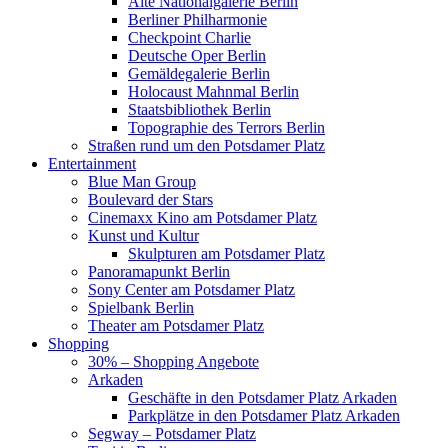
Alte Nationalgalerie Berlin
Berliner Philharmonie
Checkpoint Charlie
Deutsche Oper Berlin
Gemäldegalerie Berlin
Holocaust Mahnmal Berlin
Staatsbibliothek Berlin
Topographie des Terrors Berlin
Straßen rund um den Potsdamer Platz
Entertainment
Blue Man Group
Boulevard der Stars
Cinemaxx Kino am Potsdamer Platz
Kunst und Kultur
Skulpturen am Potsdamer Platz
Panoramapunkt Berlin
Sony Center am Potsdamer Platz
Spielbank Berlin
Theater am Potsdamer Platz
Shopping
30% – Shopping Angebote
Arkaden
Geschäfte in den Potsdamer Platz Arkaden
Parkplätze in den Potsdamer Platz Arkaden
Segway – Potsdamer Platz