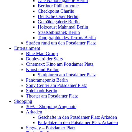
Alte Nationalgalerie Berlin
Berliner Philharmonie
Checkpoint Charlie
Deutsche Oper Berlin
Gemäldegalerie Berlin
Holocaust Mahnmal Berlin
Staatsbibliothek Berlin
Topographie des Terrors Berlin
Straßen rund um den Potsdamer Platz
Entertainment
Blue Man Group
Boulevard der Stars
Cinemaxx Kino am Potsdamer Platz
Kunst und Kultur
Skulpturen am Potsdamer Platz
Panoramapunkt Berlin
Sony Center am Potsdamer Platz
Spielbank Berlin
Theater am Potsdamer Platz
Shopping
30% – Shopping Angebote
Arkaden
Geschäfte in den Potsdamer Platz Arkaden
Parkplätze in den Potsdamer Platz Arkaden
Segway – Potsdamer Platz