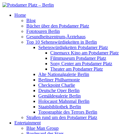
Home
Blog
Bücher über den Potsdamer Platz
Fototouren Berlin
Gesundheitszentrum-Ärztehaus
Top 10 Sehenswürdigkeiten in Berlin
Sehenswürdigkeiten Potsdamer Platz
Cinemaxx Kino am Potsdamer Platz
Filmmuseum Potsdamer Platz
Sony Center am Potsdamer Platz
Theater am Potsdamer Platz
Alte Nationalgalerie Berlin
Berliner Philharmonie
Checkpoint Charlie
Deutsche Oper Berlin
Gemäldegalerie Berlin
Holocaust Mahnmal Berlin
Staatsbibliothek Berlin
Topographie des Terrors Berlin
Straßen rund um den Potsdamer Platz
Entertainment
Blue Man Group
Boulevard der Stars