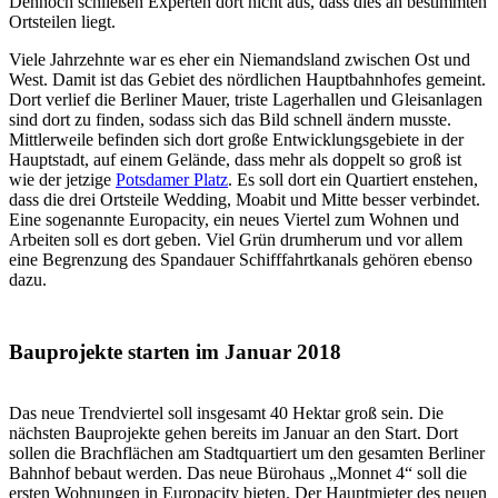
Dennoch schließen Experten dort nicht aus, dass dies an bestimmten
Ortsteilen liegt.
Viele Jahrzehnte war es eher ein Niemandsland zwischen Ost und
West. Damit ist das Gebiet des nördlichen Hauptbahnhofes gemeint.
Dort verlief die Berliner Mauer, triste Lagerhallen und Gleisanlagen
sind dort zu finden, sodass sich das Bild schnell ändern musste.
Mittlerweile befinden sich dort große Entwicklungsgebiete in der
Hauptstadt, auf einem Gelände, dass mehr als doppelt so groß ist
wie der jetzige
Potsdamer Platz
. Es soll dort ein Quartiert enstehen,
dass die drei Ortsteile Wedding, Moabit und Mitte besser verbindet.
Eine sogenannte Europacity, ein neues Viertel zum Wohnen und
Arbeiten soll es dort geben. Viel Grün drumherum und vor allem
eine Begrenzung des Spandauer Schifffahrtkanals gehören ebenso
dazu.
Bauprojekte starten im Januar 2018
Das neue Trendviertel soll insgesamt 40 Hektar groß sein. Die
nächsten Bauprojekte gehen bereits im Januar an den Start. Dort
sollen die Brachflächen am Stadtquartiert um den gesamten Berliner
Bahnhof bebaut werden. Das neue Bürohaus „Monnet 4“ soll die
ersten Wohnungen in Europacity bieten. Der Hauptmieter des neuen