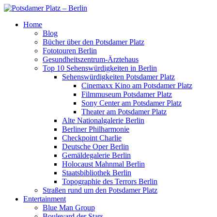
Home
Blog
Bücher über den Potsdamer Platz
Fototouren Berlin
Gesundheitszentrum-Ärztehaus
Top 10 Sehenswürdigkeiten in Berlin
Sehenswürdigkeiten Potsdamer Platz
Cinemaxx Kino am Potsdamer Platz
Filmmuseum Potsdamer Platz
Sony Center am Potsdamer Platz
Theater am Potsdamer Platz
Alte Nationalgalerie Berlin
Berliner Philharmonie
Checkpoint Charlie
Deutsche Oper Berlin
Gemäldegalerie Berlin
Holocaust Mahnmal Berlin
Staatsbibliothek Berlin
Topographie des Terrors Berlin
Straßen rund um den Potsdamer Platz
Entertainment
Blue Man Group
Boulevard der Stars