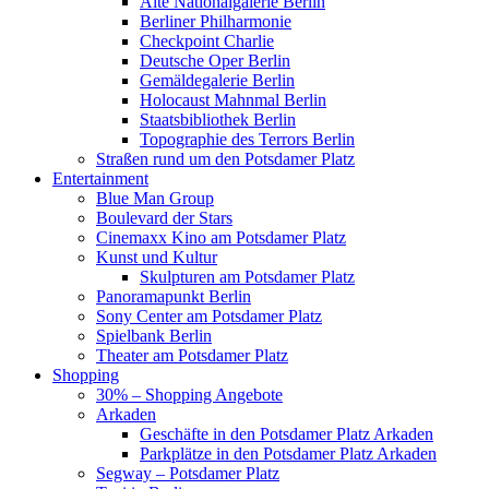
Alte Nationalgalerie Berlin
Berliner Philharmonie
Checkpoint Charlie
Deutsche Oper Berlin
Gemäldegalerie Berlin
Holocaust Mahnmal Berlin
Staatsbibliothek Berlin
Topographie des Terrors Berlin
Straßen rund um den Potsdamer Platz
Entertainment
Blue Man Group
Boulevard der Stars
Cinemaxx Kino am Potsdamer Platz
Kunst und Kultur
Skulpturen am Potsdamer Platz
Panoramapunkt Berlin
Sony Center am Potsdamer Platz
Spielbank Berlin
Theater am Potsdamer Platz
Shopping
30% – Shopping Angebote
Arkaden
Geschäfte in den Potsdamer Platz Arkaden
Parkplätze in den Potsdamer Platz Arkaden
Segway – Potsdamer Platz