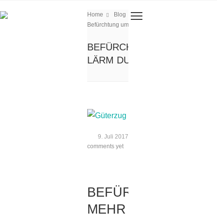
Home
Blog
NewsBlog
Befürchtung um mehr Lärm durch Güterzüge
BEFÜRCHTUNG UM MEHR
LÄRM DURCH GÜTERZÜGE
9. Juli 2017
By Jenny Penkiert
comments yet
BEFÜRCHTUNG UM
MEHR LÄRM DURC