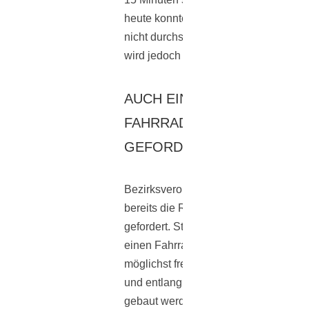
heute konnten sie sich dahingehend 
nicht durchsetzen. Die Bürgerinitiativ
wird jedoch nicht aufgeben.
AUCH EIN
FAHRRADSCHNELLWEG WI
GEFORDERT
Bezirksverordnete hatten Ende Mai
bereits die Reaktivierung der Stamm
gefordert. Stattdessen wollen sie lebe
einen Fahrradschnellweg bauen, der
möglichst frei von allen Kreuzungen is
und entlang der Stammbahnstrecke
gebaut werden soll. Radfahrer könne