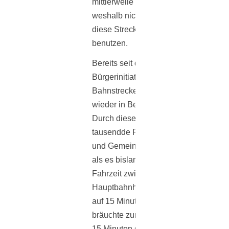
mittlerweile per LKW abgewickelt,
weshalb nicht einmal Bedarf besteht,
diese Strecke für die Güterzüge zu
benutzen.
Bereits seit dem Jahr 1999 setzt sich 
Bürgerinitiative für die Berlin-Potsda
Bahnstrecken ein und dafür, dass die
wieder in Betrieb genommen werden.
Durch diese Strecke könnten schließl
tausendde Reisende die kleinen Städ
und Gemeinden viel schneller erreich
als es bislang der Fall ist. Alleine die
Fahrzeit zwischen Zehlendorf und Ber
Hauptbahnhof würde sich von 30 Min
auf 15 Minuten reduzieren. Kleinmac
bräuchte zum
Potsdamer Platz
nur no
15 Minuten statt lange 37 Minuten. Bi