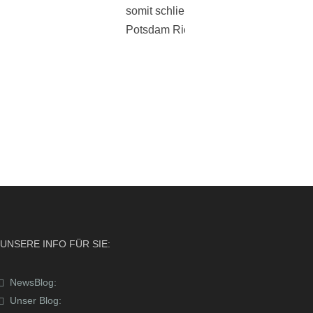
somit schließlich ebenfalls schnell vo
Potsdam Richtung Berlin Mitte fahren.
UNSERE INFO FÜR SIE:
NewsBlog:
Unser Blog: