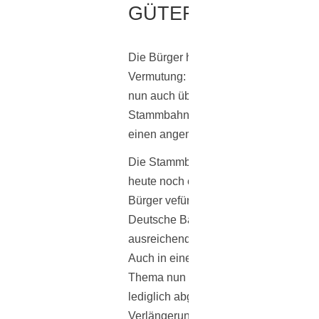
GÜTERZÜGE
Die Bürger haben weiterhin eine
Vermutung: Die Bahn kann die Güter
nun auch über die Strecke der
Stammbahn schicken, ohne das sie fü
einen angemessenen Lärmschutz sorg
Die Stammbahn ist in Kleinmachnow 
heute noch ein großes Streitthema. Vi
Bürger vefürchten bislang, dass die
Deutsche Bahn die Güterzüge, ohne
ausreichenden Lärmschutz fahren läss
Auch in einer Bürgerinitiative kam da
Thema nun auf. Zu Anfang wurde dort
lediglich abgestimmt, dass eine S-Ba
Verlängerung gebaut werden darf. Vo