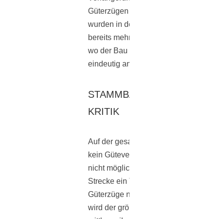
Güterzügen war bis dato keine Rede.
wurden in den vergangenen Wochen
bereits mehrere Beschlüsse eingereic
wo der Bau der Stammbahnstraßen
eindeutig angenommen wurde.
STAMMBAHN WEITERHIN IN
KRITIK
Auf der gesamten Strecke sei noch l
kein Güteverkehr geplant. Dies soll a
nicht möglich sein, da sich auf dieser
Strecke ein Tunnel befindet, den die
Güterzüge nicht befahren dürfen. Ohn
wird der größte Teil des Güterverkehr