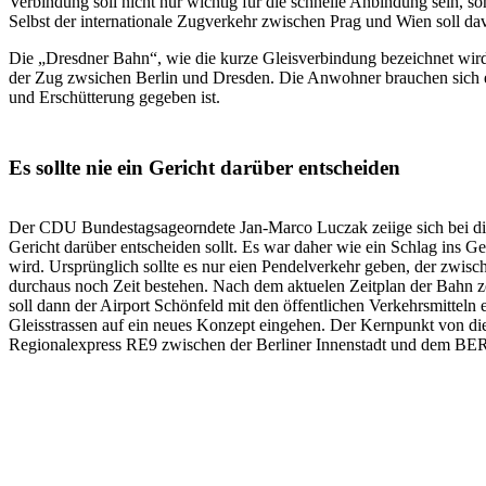
Verbindung soll nicht nur wichtig für die schnelle Anbindung sein,
Selbst der internationale Zugverkehr zwischen Prag und Wien soll dav
Die „Dresdner Bahn“, wie die kurze Gleisverbindung bezeichnet wird,
der Zug zwsichen Berlin und Dresden. Die Anwohner brauchen sich 
und Erschütterung gegeben ist.
Es sollte nie ein Gericht darüber entscheiden
Der CDU Bundestagsageorndete Jan-Marco Luczak zeiige sich bei diese
Gericht darüber entscheiden sollt. Es war daher wie ein Schlag ins Ge
wird. Ursprünglich sollte es nur eien Pendelverkehr geben, der zwis
durchaus noch Zeit bestehen. Nach dem aktuelen Zeitplan der Bahn zei
soll dann der Airport Schönfeld mit den öffentlichen Verkehrsmitteln
Gleisstrassen auf ein neues Konzept eingehen. Der Kernpunkt von die
Regionalexpress RE9 zwischen der Berliner Innenstadt und dem BER 