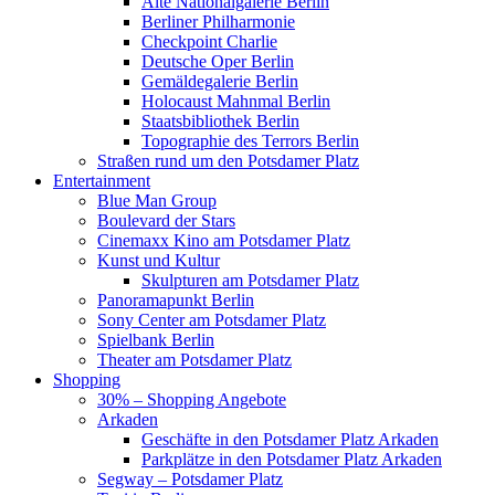
Alte Nationalgalerie Berlin
Berliner Philharmonie
Checkpoint Charlie
Deutsche Oper Berlin
Gemäldegalerie Berlin
Holocaust Mahnmal Berlin
Staatsbibliothek Berlin
Topographie des Terrors Berlin
Straßen rund um den Potsdamer Platz
Entertainment
Blue Man Group
Boulevard der Stars
Cinemaxx Kino am Potsdamer Platz
Kunst und Kultur
Skulpturen am Potsdamer Platz
Panoramapunkt Berlin
Sony Center am Potsdamer Platz
Spielbank Berlin
Theater am Potsdamer Platz
Shopping
30% – Shopping Angebote
Arkaden
Geschäfte in den Potsdamer Platz Arkaden
Parkplätze in den Potsdamer Platz Arkaden
Segway – Potsdamer Platz