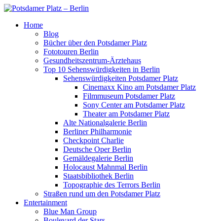
Home
Blog
Bücher über den Potsdamer Platz
Fototouren Berlin
Gesundheitszentrum-Ärztehaus
Top 10 Sehenswürdigkeiten in Berlin
Sehenswürdigkeiten Potsdamer Platz
Cinemaxx Kino am Potsdamer Platz
Filmmuseum Potsdamer Platz
Sony Center am Potsdamer Platz
Theater am Potsdamer Platz
Alte Nationalgalerie Berlin
Berliner Philharmonie
Checkpoint Charlie
Deutsche Oper Berlin
Gemäldegalerie Berlin
Holocaust Mahnmal Berlin
Staatsbibliothek Berlin
Topographie des Terrors Berlin
Straßen rund um den Potsdamer Platz
Entertainment
Blue Man Group
Boulevard der Stars